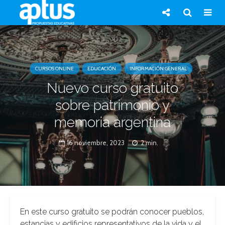
CURSOS ONLINE
EDUCACIÓN
INFORMACIÓN GENERAL
Nuevo curso gratuito
sobre patrimonio y
memoria argentina
16 noviembre, 2023
2 min.
En este curso gratuito se podrán conocer pueblos,
estancias y edificios representativos de la vida y el