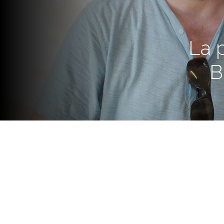
La p
B
La ministra de Innovación y C
González, junto al presidente d
Abaca, firmaron días pasados 