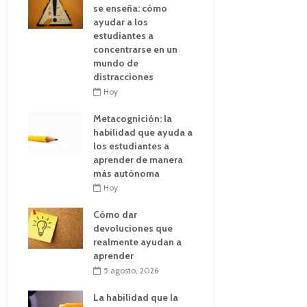
se enseña: cómo
ayudar a los
estudiantes a
concentrarse en un
mundo de
distracciones
Hoy
Metacognición: la
habilidad que ayuda a
los estudiantes a
aprender de manera
más autónoma
Hoy
Cómo dar
devoluciones que
realmente ayudan a
aprender
5 agosto, 2026
La habilidad que la