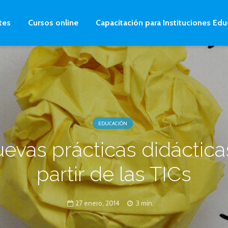
tes
Cursos online
Capacitación para Instituciones Edu
EDUCACIÓN
evas prácticas didáctica
partir de las TICs
27 enero, 2014
3 min.