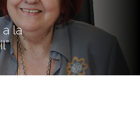
 a la
l”