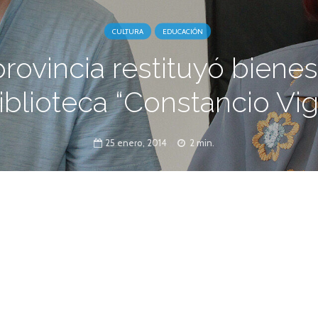
CULTURA
EDUCACIÓN
rovincia restituyó bienes
iblioteca “Constancio Vigi
25 enero, 2014
2 min.
ultura de Santa Fe, María de los Ángeles
e la Biblioteca ‘Constancio C. Vigil’, Marcelo
el acta-acuerdo en la que el Estado