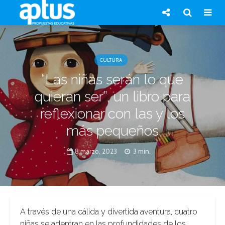
CULTURA
“Las niñas serán lo que
quieran ser”, un libro para
reflexionar con las y los
más pequeños
8 marzo, 2023
3 min.
A través de una cálida y divertida aventura, cuatro
niñas se adentran en las profundidades de los