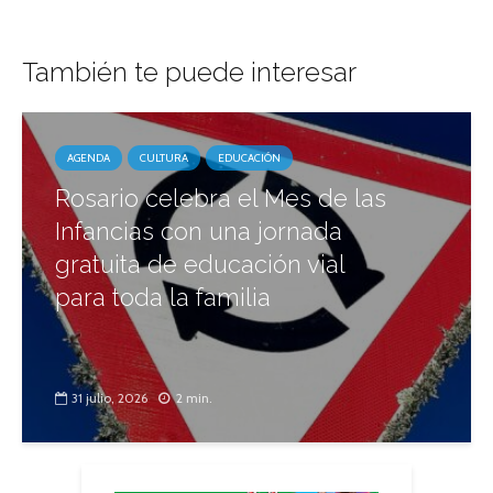
También te puede interesar
AGENDA
CULTURA
EDUCACIÓN
Rosario celebra el Mes de las
Infancias con una jornada
gratuita de educación vial
para toda la familia
31 julio, 2026
2 min.