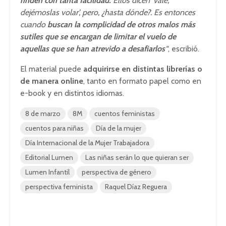
rinden con tanta facilidad.
Ellos dicen ‘vale,
dejémoslas volar’, pero, ¿hasta dónde?. Es entonces
cuando
buscan la complicidad de otros malos más
sutiles que se encargan de limitar el vuelo de
aquellas que se han atrevido a desafiarlos
“
, escribió.
El material puede
adquirirse en distintas librerías o
de manera online
, tanto en formato papel como en
e-book y en distintos idiomas.
8 de marzo
8M
cuentos feministas
cuentos para niñas
Día de la mujer
Día Internacional de la Mujer Trabajadora
Editorial Lumen
Las niñas serán lo que quieran ser
Lumen Infantil
perspectiva de género
perspectiva feminista
Raquel Díaz Reguera