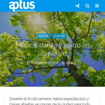
AGENDA
CULTURA
Música, danza y teatro en
las plazas
12 septiembre, 2014
2 min.
Durante el fin de semana, habrá espectáculos y
clases abiertas en plazas de la ciudad para todo