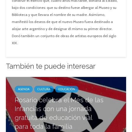
construir el edificio que, cuatro años más tarde, donaría al Estado,
bajo dos condiciones: que su destino fuese albergar al Museo y su
Biblioteca y que llevara el nombre de su madre. Asimismo,
manifestó los deseos de que el nuevo Museo fuera destinado a
alojar arte argentino y de designar él mismo su primer director.
Donó también un conjunto de obras de artistas europeos del siglo
XIX.
También te puede interesar
AGENDA
CULTURA
EDUCACIÓN
Rosario celebra el Mes de las
Infancias con una jornada
gratuita de educación vial
para toda la familia