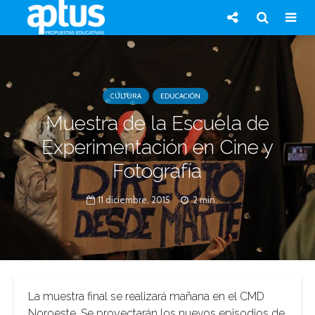
CULTURA
EDUCACIÓN
Muestra de la Escuela de
Experimentación en Cine y
Fotografía
11 diciembre, 2015
2 min.
La muestra final se realizará mañana en el CMD
Noroeste. Se proyectarán los nuevos episodios de