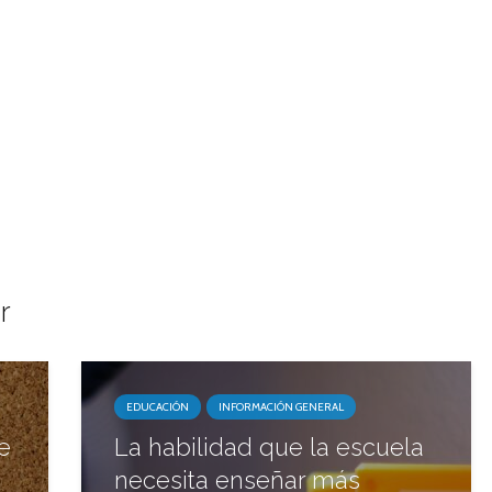
r
EDUCACIÓN
INFORMACIÓN GENERAL
e
La habilidad que la escuela
necesita enseñar más