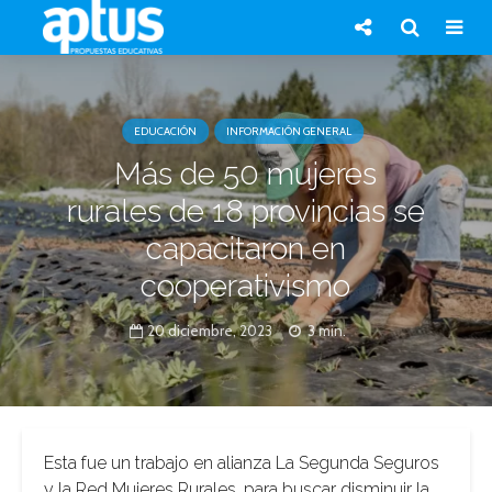
EDUCACIÓN
INFORMACIÓN GENERAL
Más de 50 mujeres
rurales de 18 provincias se
capacitaron en
cooperativismo
20 diciembre, 2023
3 min.
Esta fue un trabajo en alianza La Segunda Seguros
y la Red Mujeres Rurales, para buscar disminuir la