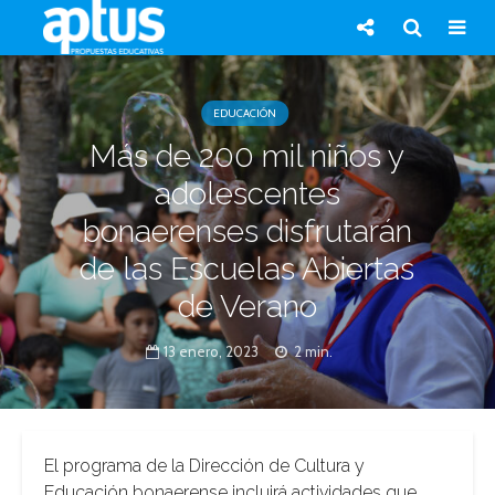
EDUCACIÓN
Más de 200 mil niños y
adolescentes
bonaerenses disfrutarán
de las Escuelas Abiertas
de Verano
13 enero, 2023
2 min.
El programa de la Dirección de Cultura y
Educación bonaerense incluirá actividades que