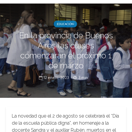
EDUCACIÓN
En la provincia de Buenos
Aires las clases
comenzarán el próximo 1
de marzo
12 enero, 2023
3 min.
La novedad que el 2 de agosto se celebrará el “Día
de la escuela pública digna”, en homenaje a la
docente Sandra y el auxiliar Rubén, muertos en el