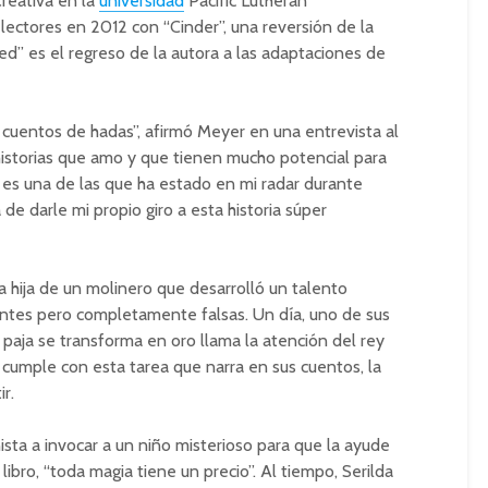
Creativa en la
universidad
Pacific Lutheran
lectores en 2012 con “Cinder”, una reversión de la
ded” es el regreso de la autora a las adaptaciones de
 cuentos de hadas”, afirmó Meyer en una entrevista al
historias que amo y que tienen mucho potencial para
n’ es una de las que ha estado en mi radar durante
e darle mi propio giro a esta historia súper
 la hija de un molinero que desarrolló un talento
nantes pero completamente falsas. Un día, uno de sus
paja se transforma en oro llama la atención del rey
o cumple con esta tarea que narra en sus cuentos, la
r.
ista a invocar a un niño misterioso para que la ayude
 libro, “toda magia tiene un precio”. Al tiempo, Serilda