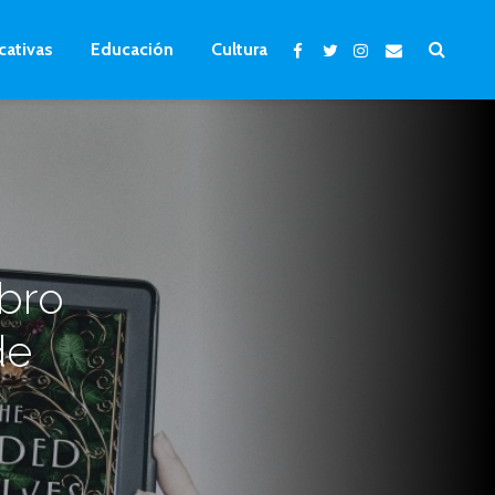
cativas
Educación
Cultura
ibro
de