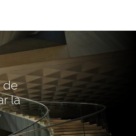
o de
r la
o