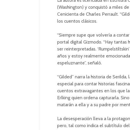
La autora es licenciada en Escritura 
(Washington) y conquistó a miles de 
Cenicienta de Charles Perrault. “Gil
los cuentos clásicos.
“Siempre supe que volvería a contar
portal digital Gizmodo. “Hay tantas 
ser reinterpretadas. ‘Rumpelstiltski
años y estoy realmente emocionada d
espeluznante”, señaló.
“Gilded” narra la historia de Serilda,
especial para contar historias fasci
cuentos extravagantes en los que la 
Erlking quien ordena capturarla. Sin
matarán a ella y a su padre por menti
La desesperación lleva a la protagon
pero, tal como indica el subtítulo del