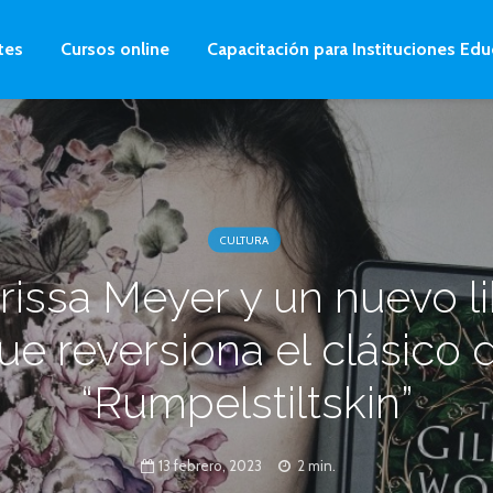
tes
Cursos online
Capacitación para Instituciones Edu
CULTURA
issa Meyer y un nuevo l
ue reversiona el clásico 
“Rumpelstiltskin”
13 febrero, 2023
2 min.