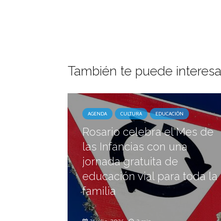
También te puede interesa
AGENDA
CULTURA
EDUCACIÓN
Rosario celebra el Mes de
las Infancias con una
jornada gratuita de
educación vial para toda la
familia