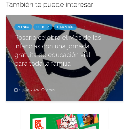
También te puede interesar
AGENDA
CULTURA
EDUCACIÓN
Rosario celebra el Mes de las
Infancias con una jornada
gratuita de educación vial
para toda la familia
31 julio, 2026
2 min.