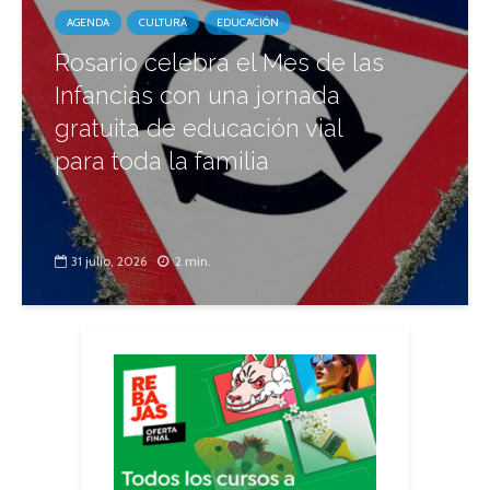
AGENDA
CULTURA
EDUCACIÓN
Rosario celebra el Mes de las
Infancias con una jornada
gratuita de educación vial
para toda la familia
31 julio, 2026
2 min.