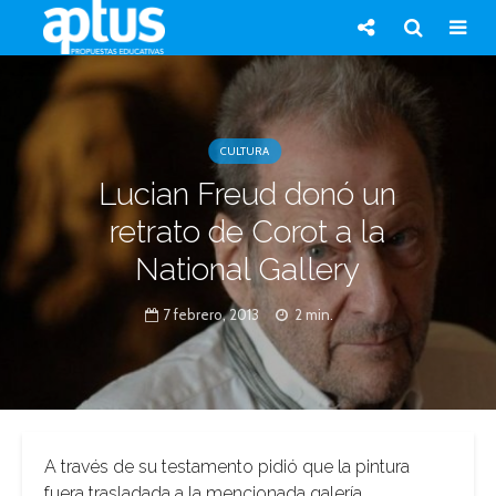
CULTURA
Lucian Freud donó un
retrato de Corot a la
National Gallery
7 febrero, 2013
2 min.
A través de su testamento pidió que la pintura
fuera trasladada a la mencionada galería.