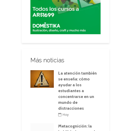
Más noticias
La atención también
se enseña: cómo
ayudar a los
estudiantes a
concentrarse en un
mundo de
distracciones
Hoy
Metacognición: la