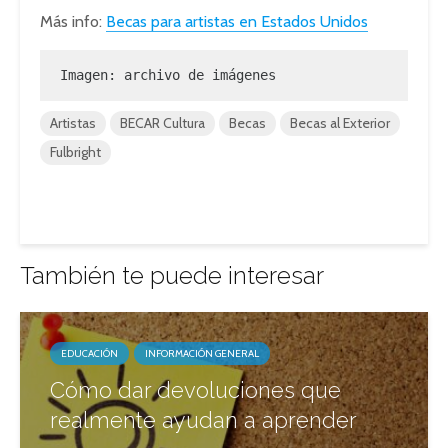
Más info:
Becas para artistas en Estados Unidos
Imagen: archivo de imágenes
Artistas
BECAR Cultura
Becas
Becas al Exterior
Fulbright
También te puede interesar
EDUCACIÓN
INFORMACIÓN GENERAL
Cómo dar devoluciones que
realmente ayudan a aprender