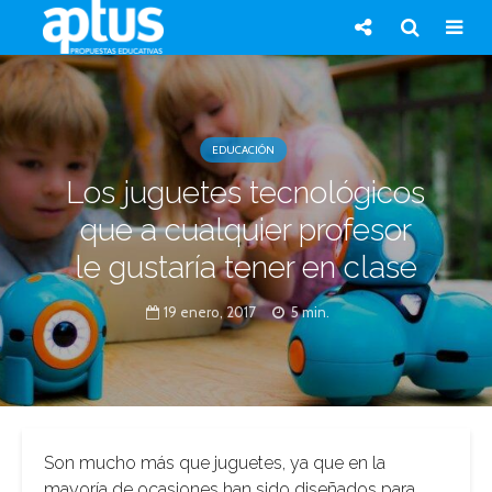
EDUCACIÓN
Los juguetes tecnológicos
que a cualquier profesor
le gustaría tener en clase
19 enero, 2017
5 min.
Son mucho más que juguetes, ya que en la
mayoría de ocasiones han sido diseñados para