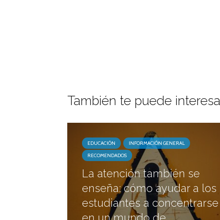
También te puede interesa
EDUCACIÓN
INFORMACIÓN GENERAL
RECOMENDADOS
La atención también se
enseña: cómo ayudar a los
estudiantes a concentrarse
en un mundo de...