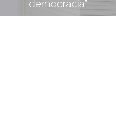
democracia”
30 octubre, 2013
1 min.
 Nación, Alberto Sileoni, encabezará esta
teriales educativos, en distintos soportes y
 30°aniversario del regreso de la democracia.
n, Alberto Sileoni, encabezará esta tarde el