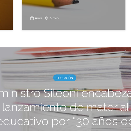
Ayer
5 min.
EDUCACIÓN
 ministro Sileoni encabeza
lanzamiento de material
educativo por “30 años d