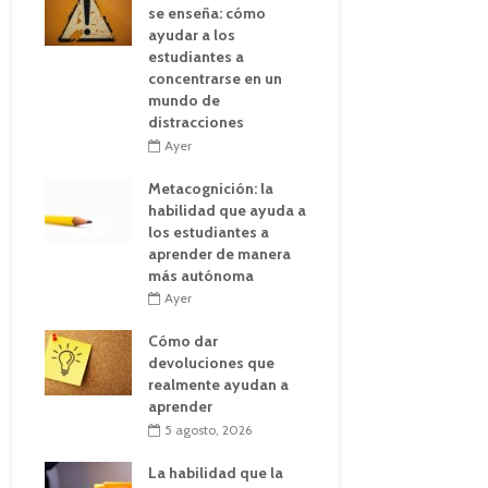
se enseña: cómo
ayudar a los
estudiantes a
concentrarse en un
mundo de
distracciones
Ayer
Metacognición: la
habilidad que ayuda a
los estudiantes a
aprender de manera
más autónoma
Ayer
Cómo dar
devoluciones que
realmente ayudan a
aprender
5 agosto, 2026
La habilidad que la