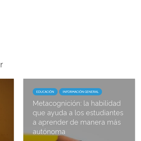
r
EDUCACIÓN
INFORMACIÓN GENERAL
Metacognición: la habilidad
que ayuda a los estudiantes
a aprender de manera más
autónoma