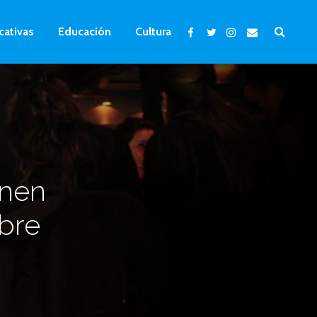
cativas
Educación
Cultura
onen
obre