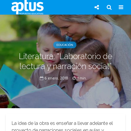
EDUCACIÓN
Literatura: “Laboratorio de
lectura y narración social”
6 enero, 2018
1 min.
La idea de la obra es enseñar a llevar adelante el
proyecto de narraciones sociales en aulas y