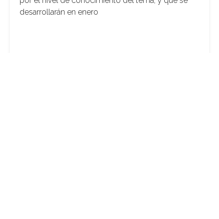
por el nivel de conocimiento del tema, y que se
desarrollarán en enero