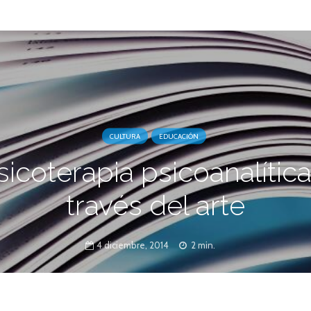
CULTURA
EDUCACIÓN
sicoterapia psicoanalítica
través del arte
4 diciembre, 2014
2 min.