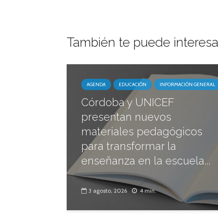
También te puede interesa
AGENDA
EDUCACIÓN
INFORMACIÓN GENERAL
Córdoba y UNICEF
presentan nuevos
materiales pedagógicos
para transformar la
enseñanza en la escuela...
3 agosto, 2026
4 min.