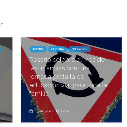
r
AGENDA
CULTURA
EDUCACIÓN
Rosario celebra el Mes de
las Infancias con una
jornada gratuita de
educación vial para toda la
familia
31 julio, 2026
2 min.