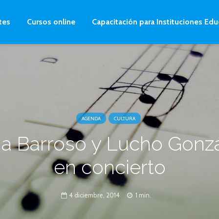
tes
Cursos online
Capacitación para Instituciones Edu
AGENDA
CULTURA
ia Barroso y Lucho Gonz
en concierto
4 diciembre, 2014
1 min.