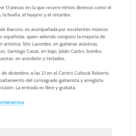
úne 13 piezas en la que recorre ritmos diversos como el
n, la huella, el huayno y el retumbo.
oz de Barroso, es acompañada por excelentes músicos
ras españolas, quien además compuso la mayoría de
 artística; Sito Lacombe, en guitarras acústicas,
os, Santiago Casas, en bajo; Julián Castro, bombo,
Cuestas, en acordeón y teclados.
19 de diciembre, a las 21 en el Centro Cultural Roberto
añamiento del consagrado guitarrista y arreglista
sión. La entrada es libre y gratuita.
ontanarrosa