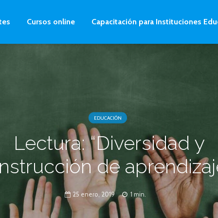
tes
Cursos online
Capacitación para Instituciones Edu
EDUCACIÓN
Lectura: “Diversidad y
nstrucción de aprendizaj
25 enero, 2019
1 min.