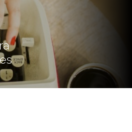
ra
res