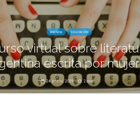
AGENDA
EDUCACIÓN
urso virtual sobre literatu
gentina escrita por muje
24 enero, 2019
2 min.
seminario la construcción de una memoria