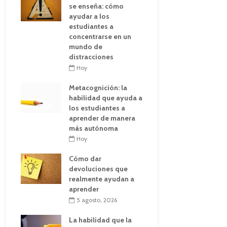
se enseña: cómo
ayudar a los
estudiantes a
concentrarse en un
mundo de
distracciones
Hoy
Metacognición: la
habilidad que ayuda a
los estudiantes a
aprender de manera
más autónoma
Hoy
Cómo dar
devoluciones que
realmente ayudan a
aprender
5 agosto, 2026
La habilidad que la