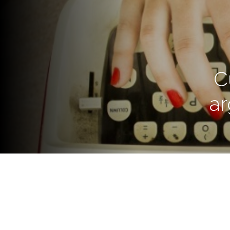
C
ar
Se propone como eje de este 