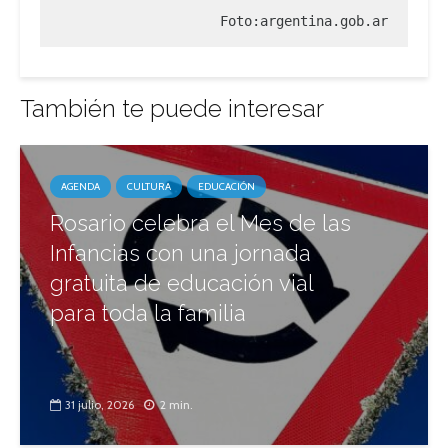
Foto:argentina.gob.ar
También te puede interesar
AGENDA
CULTURA
EDUCACIÓN
Rosario celebra el Mes de las
Infancias con una jornada
gratuita de educación vial
para toda la familia
31 julio, 2026
2 min.