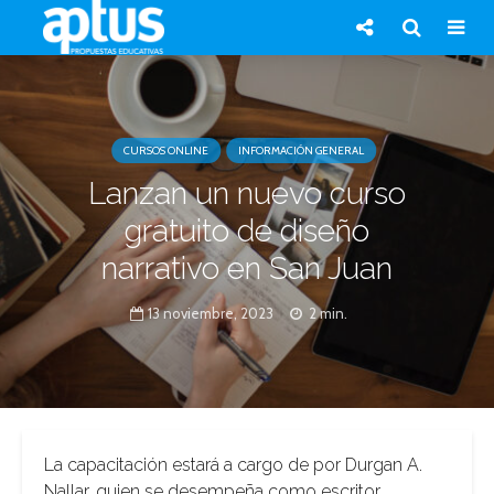
CURSOS ONLINE
INFORMACIÓN GENERAL
Lanzan un nuevo curso
gratuito de diseño
narrativo en San Juan
13 noviembre, 2023
2 min.
La capacitación estará a cargo de por Durgan A.
Nallar, quien se desempeña como escritor,