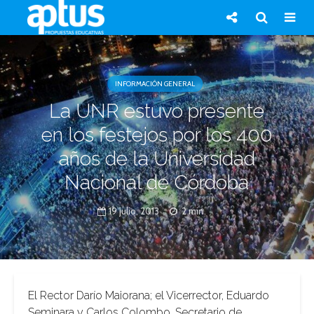
INFORMACIÓN GENERAL
La UNR estuvo presente
en los festejos por los 400
años de la Universidad
Nacional de Córdoba
19 julio, 2013
2 min.
El Rector Darío Maiorana; el Vicerrector, Eduardo
Seminara y Carlos Colombo, Secretario de