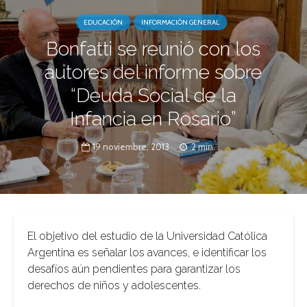
EDUCACIÓN
INFORMACIÓN GENERAL
Bonfatti se reunió con los
autores del informe sobre
“Deuda Social de la
Infancia en Rosario”
19 noviembre, 2013
2 min.
El objetivo del estudio de la Universidad Católica
Argentina es señalar los avances, e identificar los
desafíos aún pendientes para garantizar los
derechos de niños y adolescentes.