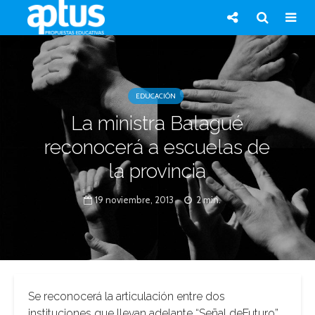
EDUCACIÓN
La ministra Balagué
reconocerá a escuelas de
la provincia
19 noviembre, 2013
2 min.
Se reconocerá la articulación entre dos
instituciones que llevan adelante “Señal deFuturo”,