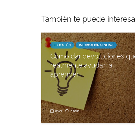
También te puede interesa
EDUCACIÓN
INFORMACIÓN GENERAL
Cómo dar devoluciones qu
realmente ayudan a
aprender
Ayer
2 min.