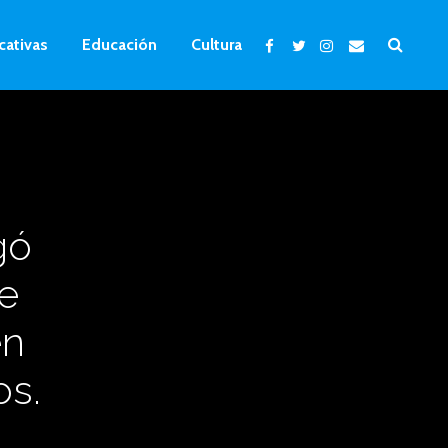
cativas
Educación
Cultura
gó
e
en
os.