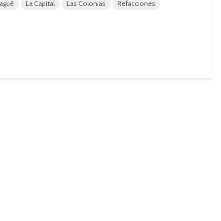
lagué
La Capital
Las Colonias
Refacciones