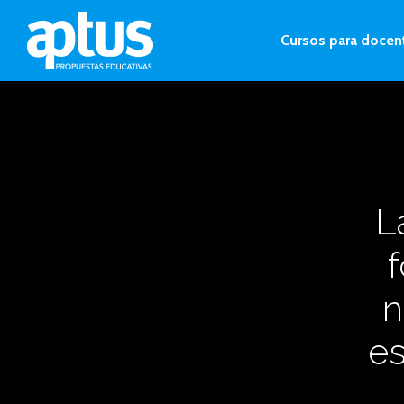
Cursos para docen
L
n
es