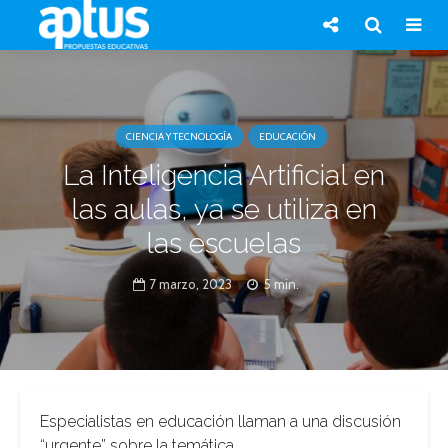
CIENCIA Y TECNOLOGÍA
EDUCACIÓN
La Inteligencia Artificial en
las aulas, ya se utiliza en
las escuelas
7 marzo, 2023
5 min.
Especialistas en educación llaman a una discusión
“urgente” sobre la temática.