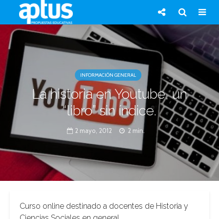
INFORMACIÓN GENERAL
La historia en Youtube, un
“libro” sin índice.
2 mayo, 2012
2 min.
Curso online destinado a docentes de Historia y
Ciencias Sociales en general.