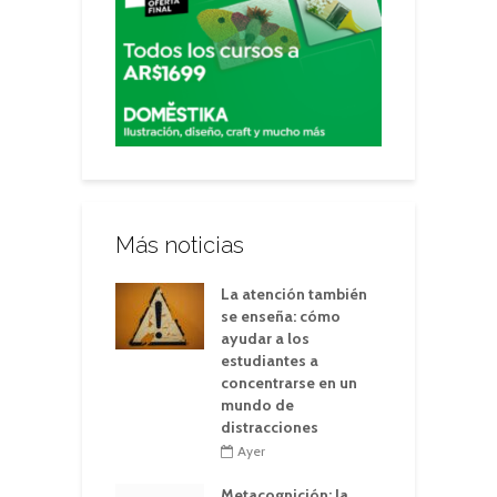
Más noticias
La atención también
se enseña: cómo
ayudar a los
estudiantes a
concentrarse en un
mundo de
distracciones
Ayer
Metacognición: la