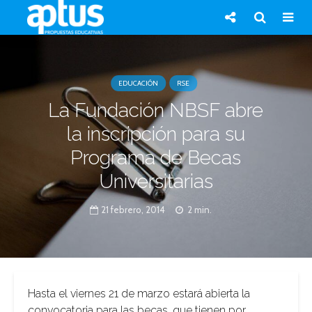
EDUCACIÓN
RSE
La Fundación NBSF abre
la inscripción para su
Programa de Becas
Universitarias
21 febrero, 2014
2 min.
Hasta el viernes 21 de marzo estará abierta la
convocatoria para las becas, que tienen por