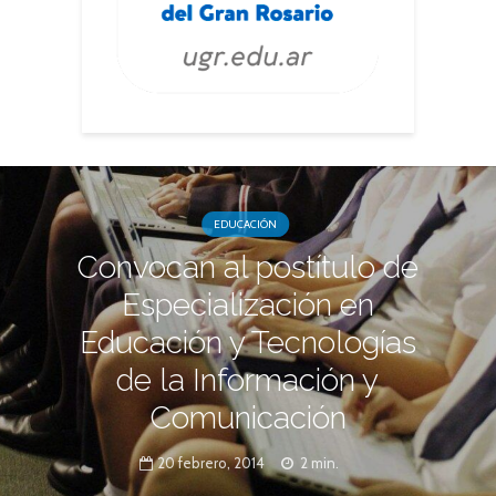
EDUCACIÓN
Convocan al postítulo de
Especialización en
Educación y Tecnologías
de la Información y
Comunicación
20 febrero, 2014
2 min.