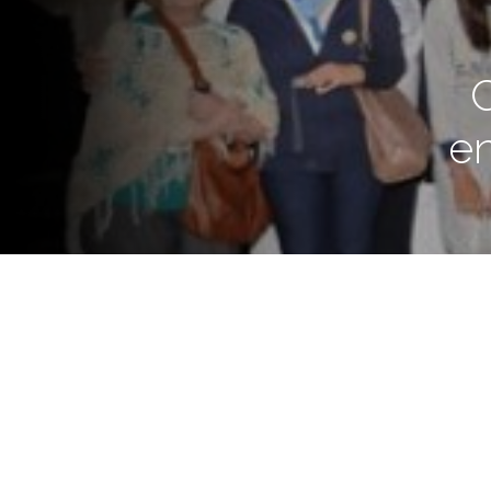
C
en
Alumnos de Villa Constitución
de Diarios. “Nos hacen sentir o
gobernador.