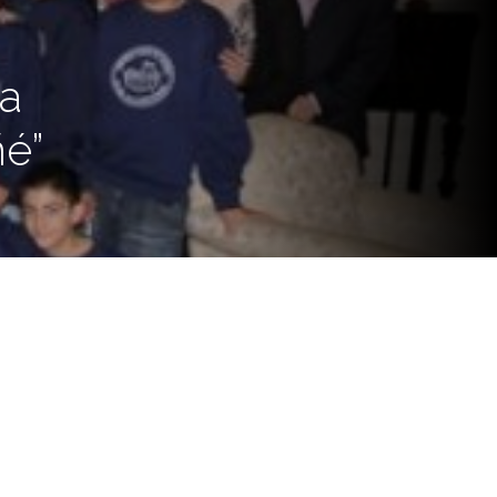
La
ñé”