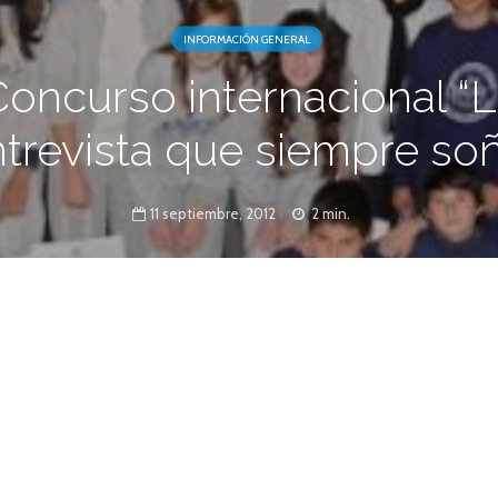
INFORMACIÓN GENERAL
oncurso internacional “
trevista que siempre so
11 septiembre, 2012
2 min.
 fueron premiados por la Asociación Mundial
rgullosos de ser santafesinos”, afirmó el