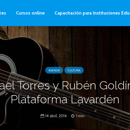
tes
Cursos online
Capacitación para Instituciones Edu
AGENDA
CULTURA
ael Torres y Rubén Goldí
Plataforma Lavardén
14 abril, 2014
1 min.