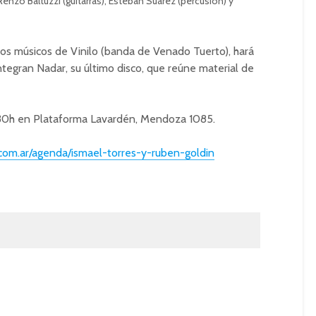
 Renzo Baltuzzi (guitarras), Esteban Suárez (percusión) y
los músicos de Vinilo (banda de Venado Tuerto), hará
ntegran Nadar, su último disco, que reúne material de
21:30h en Plataforma Lavardén, Mendoza 1085.
om.ar/agenda/ismael-torres-y-ruben-goldin