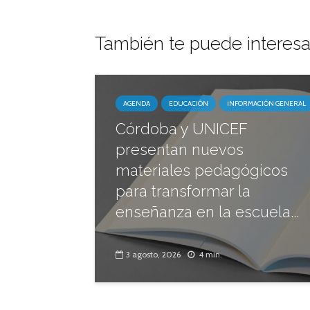
También te puede interesa
AGENDA
EDUCACIÓN
INFORMACIÓN GENERAL
Córdoba y UNICEF
presentan nuevos
materiales pedagógicos
para transformar la
enseñanza en la escuela...
3 agosto, 2026
4 min.