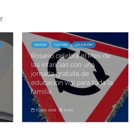
r
AGENDA
CULTURA
EDUCACIÓN
Rosario celebra el Mes de
las Infancias con una
jornada gratuita de
educación vial para toda la
familia
31 julio, 2026
2 min.