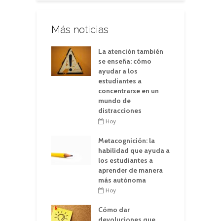
Más noticias
La atención también
se enseña: cómo
ayudar a los
estudiantes a
concentrarse en un
mundo de
distracciones
Hoy
Metacognición: la
habilidad que ayuda a
los estudiantes a
aprender de manera
más autónoma
Hoy
Cómo dar
devoluciones que