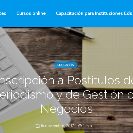
tes
Cursos online
Capacitación para Instituciones Edu
EDUCACIÓN
Inscripción a Postítulos d
eriodismo y de Gestión 
Negocios
16 noviembre, 2017
1 min.