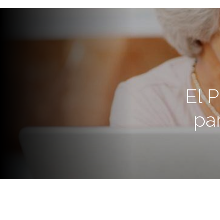
El 
pa