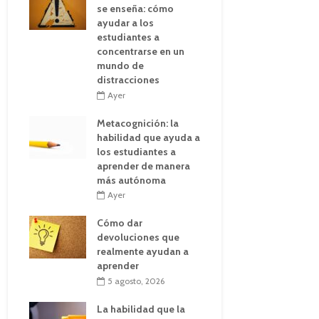
se enseña: cómo
ayudar a los
estudiantes a
concentrarse en un
mundo de
distracciones
Ayer
Metacognición: la
habilidad que ayuda a
los estudiantes a
aprender de manera
más autónoma
Ayer
Cómo dar
devoluciones que
realmente ayudan a
aprender
5 agosto, 2026
La habilidad que la