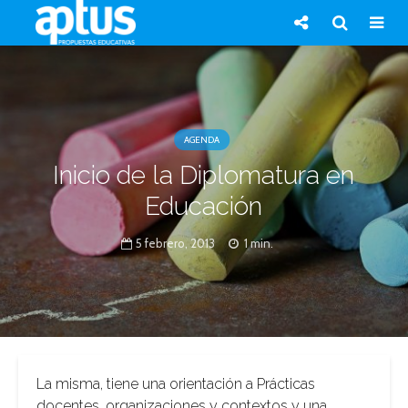
AGENDA
Inicio de la Diplomatura en
Educación
5 febrero, 2013
1 min.
La misma, tiene una orientación a Prácticas
docentes, organizaciones y contextos y una