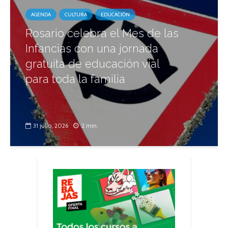
AGENDA
CULTURA
EDUCACIÓN
Rosario celebra el Mes de las
Infancias con una jornada
gratuita de educación vial
para toda la familia
31 julio, 2026
2 min.