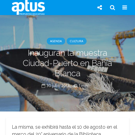
AGENDA
CULTURA
Inauguran la muestra
Ciudad-Puerto en Bahía
Blanca
30 julio, 2013
1 min.
La misma, se exhibirá hasta el 10 de agosto en el
marco del 20° aniversario de la Biblioteca