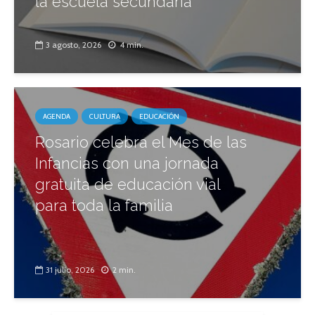
la escuela secundaria
3 agosto, 2026
4 min.
AGENDA
CULTURA
EDUCACIÓN
Rosario celebra el Mes de las
Infancias con una jornada
gratuita de educación vial
para toda la familia
31 julio, 2026
2 min.