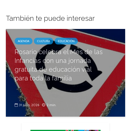
También te puede interesar
AGENDA
CULTURA
EDUCACIÓN
Rosario celebra el Mes de las
Infancias con una jornada
gratuita de educación vial
para toda la familia
31 julio, 2026
2 min.