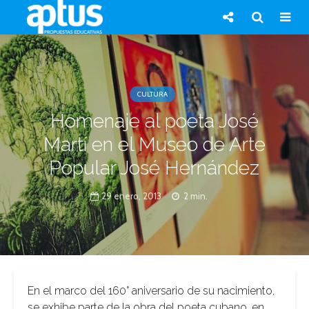
CULTURA
Homenaje al poeta José
Martí en el Museo de Arte
Popular José Hernández
29 enero, 2013
2 min.
En el marco del 160° aniversario de su nacimiento,
se exhibe parte de la obra del poeta cubano, en