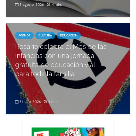
3 agosto, 2026
4 min.
AGENDA
CULTURA
EDUCACIÓN
Rosario celebra el Mes de las
Infancias con una jornada
gratuita de educación vial
para toda la familia
31 julio, 2026
2 min.