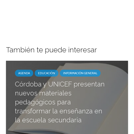
También te puede interesar
AGENDA
EDUCACIÓN
INFORMACIÓN GENERAL
Córdoba y UNICEF presentan
nuevos materiales
pedagógicos para
transformar la enseñanza en
la escuela secundaria