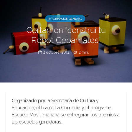
INFORMACIÓN GENERAL
Certamen “construí tu
Robot Cebamates”
2 octubre, 2012
2 min.
Organizado por la Secretaría de Cultura y
Educación, el teatro La Comedia y el programa
Escuela Móvil, mañana se entregarán los premios a
las escuelas ganadoras.