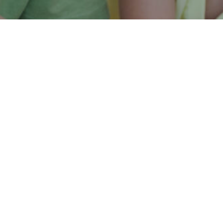
e y allí, destacados especialistas expondrán
economía y tendencias relacionadas a la
 y 12 años).
Buenos Aires Kidsfluence, un evento que analiza las
diversión de los más pequeños.