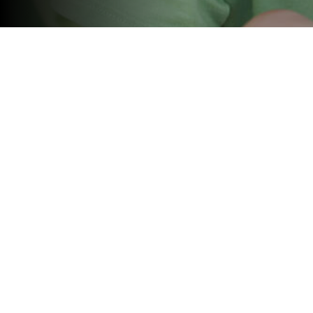
La cita será el 27 de noviembr
sobre tecnología, marketing, 
audiencia tween (niños entre 6
La próxima semana tendrá lugar en
nuevas tendencias en los juegos, y 