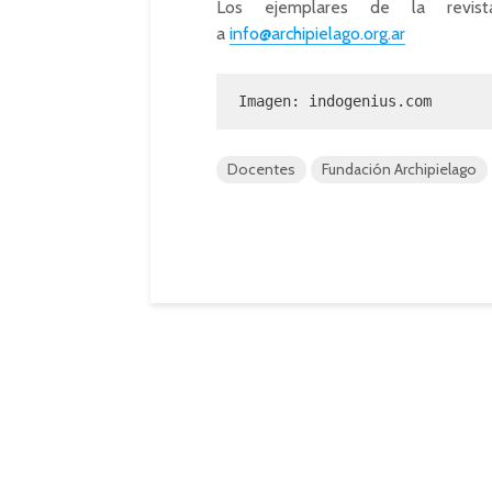
Los ejemplares de la revista 
a
info@archipielago.org.ar
Imagen: indogenius.com
Docentes
Fundación Archipielago