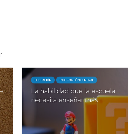
r
EDUCACIÓN
INFORMACIÓN GENERAL
e
La habilidad que la escuela
necesita enseñar más