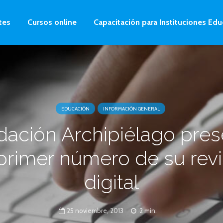
tes
Cursos online
Capacitación para Instituciones Edu
EDUCACIÓN
INFORMACIÓN GENERAL
ación Archipiélago pre
 primer número de su revi
digital
25 noviembre, 2013
2 min.