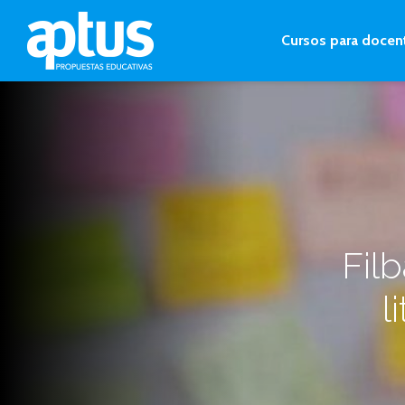
Cursos para docen
Filb
l