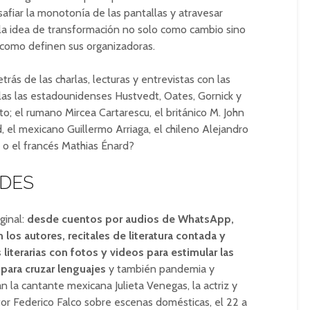
esafiar la monotonía de las pantallas y atravesar
 la idea de transformación no solo como cambio sino
l como definen sus organizadoras.
rás de las charlas, lecturas y entrevistas con las
ellas las estadounidenses Hustvedt, Oates, Gornick y
tto; el rumano Mircea Cartarescu, el británico M. John
d, el mexicano Guillermo Arriaga, el chileno Alejandro
 o el francés Mathias Énard?
ADES
ginal:
desde cuentos por audios de WhatsApp,
los autores, recitales de literatura contada y
 literarias con fotos y videos para estimular las
para cruzar lenguajes
y también pandemia y
n la cantante mexicana Julieta Venegas, la actriz y
itor Federico Falco sobre escenas domésticas, el 22 a