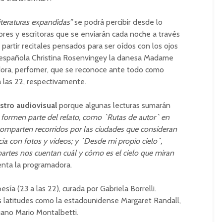
literaturas expandidas”
se podrá percibir desde lo
ores y escritoras que se enviarán cada noche a través
artir recitales pensados para ser oídos con los ojos
a española Christina Rosenvingey la danesa Madame
radora, perfomer, que se reconoce ante todo como
9 a las 22, respectivamente.
stro audiovisual
porque algunas lecturas sumarán
 formen parte del relato, como `Rutas de autor` en
comparten recorridos por las ciudades que consideran
a con fotos y videos; y `Desde mi propio cielo`,
partes nos cuentan cuál y cómo es el cielo que miran
uenta la programadora.
ía (23 a las 22), curada por Gabriela Borrelli.
as latitudes como la estadounidense Margaret Randall,
uano Mario Montalbetti.