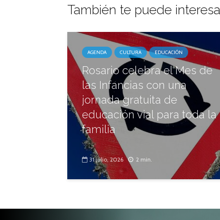
También te puede interesa
AGENDA
CULTURA
EDUCACIÓN
Rosario celebra el Mes de
las Infancias con una
jornada gratuita de
educación vial para toda la
familia
31 julio, 2026
2 min.