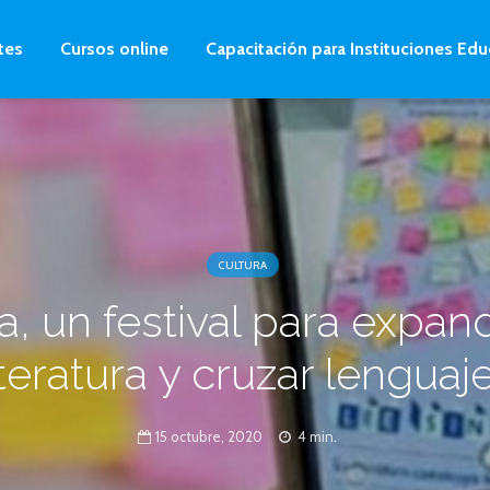
tes
Cursos online
Capacitación para Instituciones Edu
CULTURA
a, un festival para expand
iteratura y cruzar lenguaj
15 octubre, 2020
4 min.