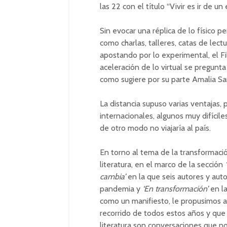
las 22 con el título “Vivir es ir de un
Sin evocar una réplica de lo físico 
como charlas, talleres, catas de lect
apostando por lo experimental, el F
aceleración de lo virtual se pregunt
como sugiere por su parte Amalia San
La distancia supuso varias ventajas, 
internacionales, algunos muy difícile
de otro modo no viajaría al país.
En torno al tema de la transformació
literatura, en el marco de la sección
“
cambia’
en la que seis autores y aut
pandemia y
‘En transformación’
en la
como un manifiesto, le propusimos a
recorrido de todos estos años y que 
literatura son conversaciones que no