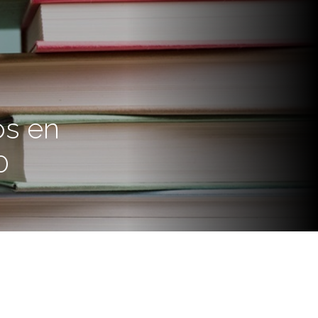
os en
0