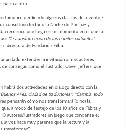
 espacio a otro”
pero tampoco perdiendo algunos clásicos del evento -
ura, consultorio lector o la Noche de Poesía- y
ilba reconoce que llega en un momento en el que la
a por
“la transformación de los hábitos culturales”
,
z, directora de Fundación Filba.
por un lado extender la invitación a más autores
s de conseguir como el ilustrador Oliver Jeffers, que
n habrá dos actividades en diálogo directo con la
Buenos Aires, ciudad de traductores”:
“‘Cambia, todo
oras pensarán cómo nos transformará (o no) la
 que, a modo de festejo de los 10 años de Filbita y
 10 autores/ilustradores un juego que condensa el
a la vez hace muy patente que la lectura y la
s transforman”.