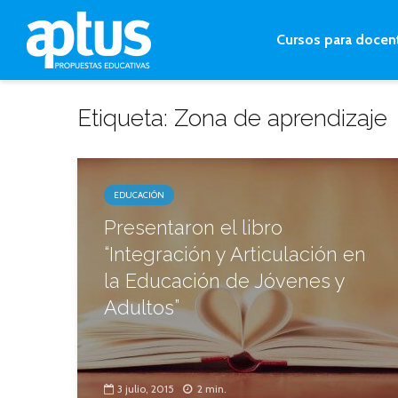
Cursos para docen
Etiqueta: Zona de aprendizaje
EDUCACIÓN
Presentaron el libro
“Integración y Articulación en
la Educación de Jóvenes y
Adultos”
3 julio, 2015
2 min.