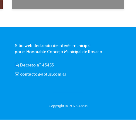
Sitio web declarado de interés municipal
por el Honorable Concejo Municipal de Rosario
Decreto n° 45455
contacto@aptus.com.ar
Copyright © 2026
Aptus