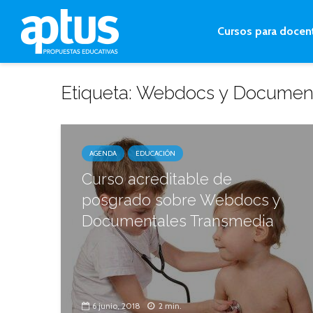
Cursos para docen
Etiqueta: Webdocs y Documen
AGENDA
EDUCACIÓN
Curso acreditable de
posgrado sobre Webdocs y
Documentales Transmedia
6 junio, 2018
2 min.