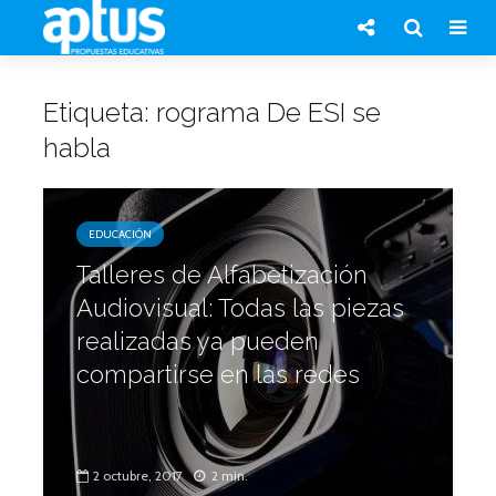
Etiqueta: rograma De ESI se
habla
EDUCACIÓN
Talleres de Alfabetización
Audiovisual: Todas las piezas
realizadas ya pueden
compartirse en las redes
2 octubre, 2017
2 min.