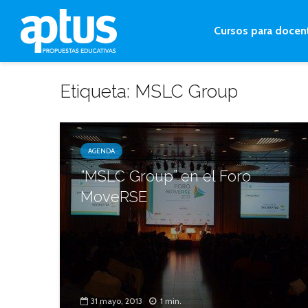
Cursos para docen
Etiqueta: MSLC Group
AGENDA
“MSLC Group” en el Foro
MoveRSE
31 mayo, 2013
1 min.