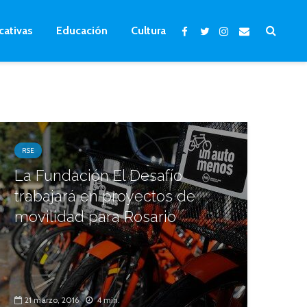
cativas
Educación
Cultura
RSE
La Fundación El Desafío
trabajará en proyectos de
movilidad para Rosario
21 marzo, 2016
4 min.