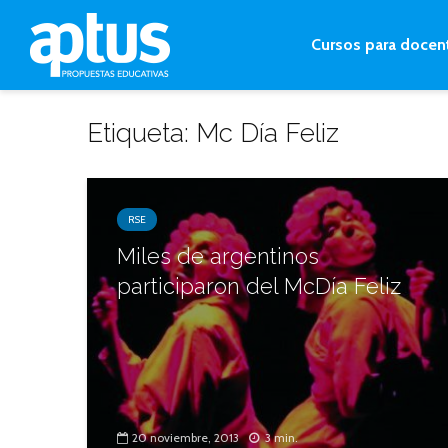
Cursos para docen
Etiqueta: Mc Día Feliz
RSE
Miles de argentinos
participaron del McDía Feliz
20 noviembre, 2013
3 min.