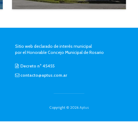
Sitio web declarado de interés municipal
por el Honorable Concejo Municipal de Rosario
Decreto n° 45455
contacto@aptus.com.ar
Copyright © 2026
Aptus