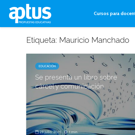
Cursos para docen
Etiqueta: Mauricio Manchado
EDUCACIÓN
Se presenta un libro sobre
cárcel y comunicación
29 julio, 2015
1 min.