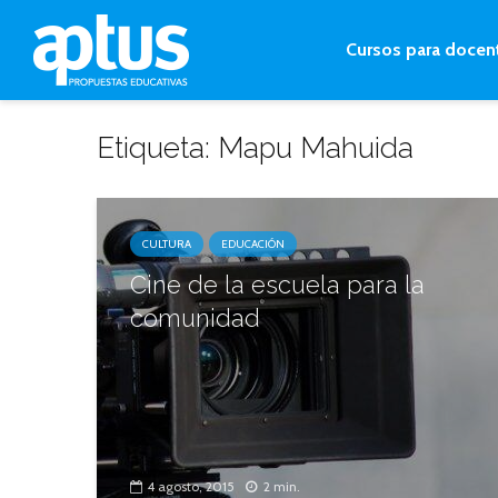
Cursos para docen
Etiqueta: Mapu Mahuida
CULTURA
EDUCACIÓN
Cine de la escuela para la
comunidad
4 agosto, 2015
2 min.