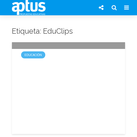
Etiqueta: EduClips
EDUCACIÓN
EduClips: videos educativos
para docentes y alumnos
8 agosto, 2014
1 min.