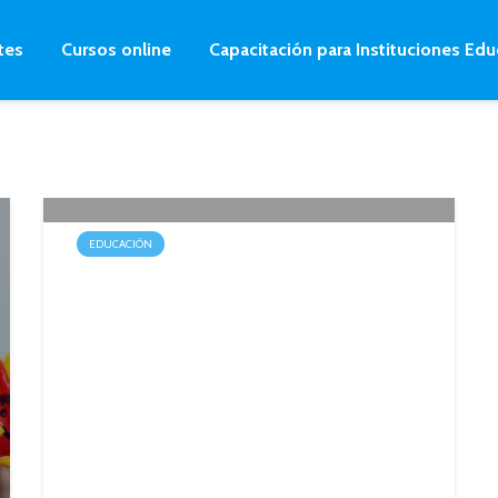
tes
Cursos online
Capacitación para Instituciones Edu
EDUCACIÓN
Balagué celebró el Día de los
Jardines de Infantes con la
comunidad educativa de La
Pelada
30 mayo, 2014
2 min.