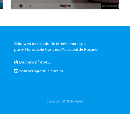
Sitio web declarado de interés municipal
por el Honorable Concejo Municipal de Rosario
Decreto n° 45455
contacto@aptus.com.ar
Copyright © 2026
Aptus