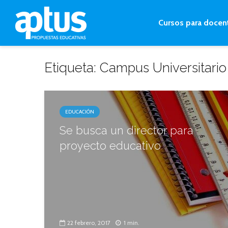
Cursos para docen
Etiqueta: Campus Universitari
EDUCACIÓN
Se busca un director para
proyecto educativo
22 febrero, 2017
1 min.