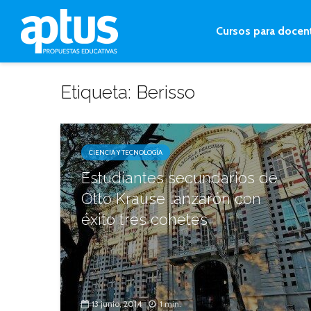
Cursos para docen
Etiqueta: Berisso
CIENCIA Y TECNOLOGÍA
Estudiantes secundarios de
Otto Krause lanzarón con
éxito tres cohetes
13 junio, 2014
1 min.